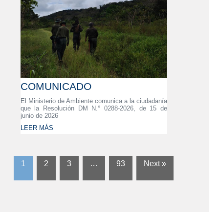
COMUNICADO
El Ministerio de Ambiente comunica a la ciudadanía
que la Resolución DM N.° 0288-2026, de 15 de
junio de 2026
LEER MÁS
1
2
3
…
93
Next »