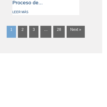
Proceso de...
LEER MÁS
1
2
3
…
28
Next »