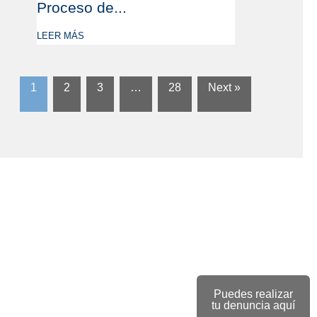
Proceso de...
LEER MÁS
1
2
3
…
28
Next »
Puedes realizar
tu denuncia aquí