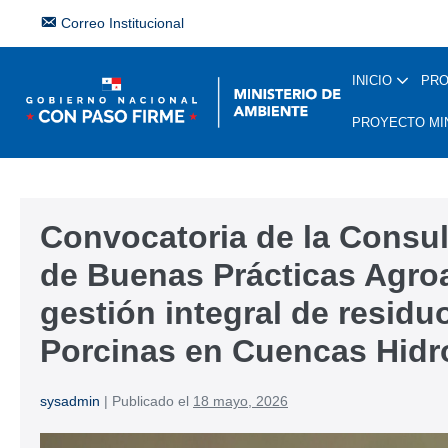
Correo Institucional
INICIO
PR
PROYECTO MI
Convocatoria de la Consul
de Buenas Prácticas Agroa
gestión integral de residu
Porcinas en Cuencas Hidr
sysadmin
|
Publicado el
18 mayo, 2026