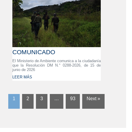
COMUNICADO
El Ministerio de Ambiente comunica a la ciudadanía
que la Resolución DM N.° 0288-2026, de 15 de
junio de 2026
LEER MÁS
1
2
3
…
93
Next »