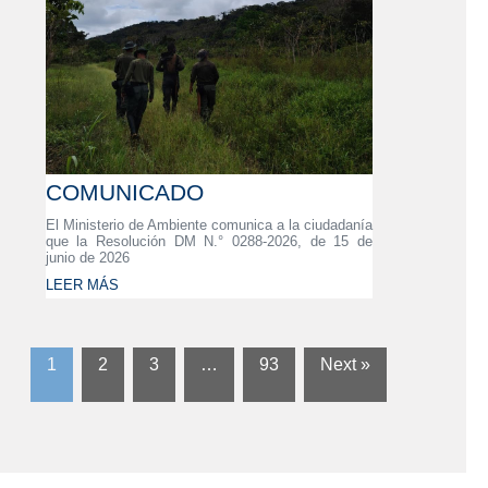
COMUNICADO
El Ministerio de Ambiente comunica a la ciudadanía
que la Resolución DM N.° 0288-2026, de 15 de
junio de 2026
LEER MÁS
1
2
3
…
93
Next »