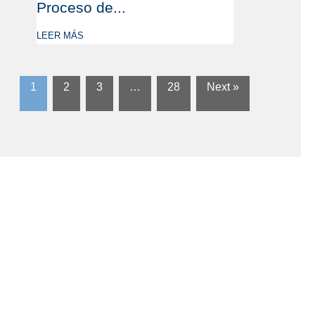
Proceso de...
LEER MÁS
1
2
3
…
28
Next »