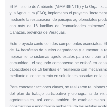
El Ministerio de Ambiente (MiAMBIENTE) y la Organizac
y la Agricultura (FAO), implementó el proyecto “Incremento
mediante la restauración de paisajes agroforestales prod
con más de 16 familias de “comunidades colmenas” de
Cañazas, provincia de Veraguas.
Este proyecto contó con dos componentes esenciales: El
de 14 hectáreas de suelos degradados y aumentar la re
mejoramiento sistemas agroforestales para contribuir a l
comunidad; el segundo componente se enfocó en capacit
capacidades de 16 familias en resiliencia con mecanismo
mediante el conocimiento en soluciones basadas en la na
Para concretar acciones claves, se realizaron reuniones y
del plan de trabajo participativo y cronograma de vis
agroforestales, así como también de establecimiento 
construcción e importancia ambiental de las estufas ecol