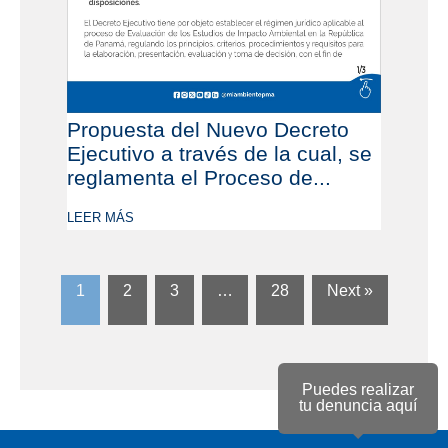
Propuesta del Nuevo Decreto
Ejecutivo a través de la cual, se
reglamenta el Proceso de...
LEER MÁS
1
2
3
…
28
Next »
Puedes realizar
tu denuncia aquí