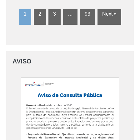
1
2
3
…
93
Next »
AVISO