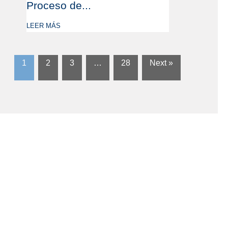
Proceso de...
LEER MÁS
1
2
3
…
28
Next »