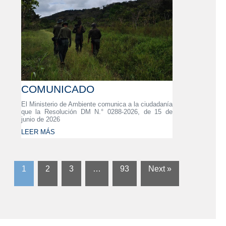
COMUNICADO
El Ministerio de Ambiente comunica a la ciudadanía
que la Resolución DM N.° 0288-2026, de 15 de
junio de 2026
LEER MÁS
1
2
3
…
93
Next »