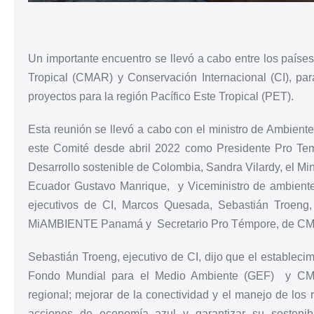
Un importante encuentro se llevó a cabo entre los paíse
Tropical (CMAR) y Conservación Internacional (CI), para
proyectos para la región Pacífico Este Tropical (PET).
Esta reunión se llevó a cabo con el ministro de Ambien
este Comité desde abril 2022 como Presidente Pro Te
Desarrollo sostenible de Colombia, Sandra Vilardy, el Mi
Ecuador Gustavo Manrique,
y Viceministro de ambiente
ejecutivos de CI, Marcos Quesada, Sebastián Troeng,
MiAMBIENTE Panamá y
Secretario Pro Témpore, de CM
Sebastián Troeng, ejecutivo de CI, dijo que el establecim
Fondo Mundial para el Medio Ambiente (GEF)
y CMA
regional; mejorar de la conectividad y el manejo de los
acciones de economía azul y garantizar su sostenibil