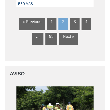
LEER MÁS
« Previous
1
2
3
4
…
93
Next »
AVISO