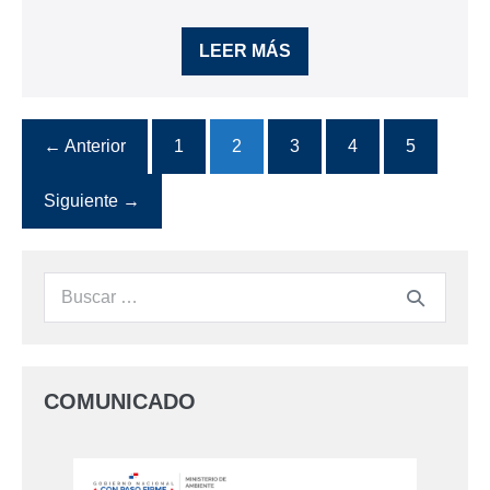
LEER MÁS
← Anterior
1
2
3
4
5
Siguiente →
COMUNICADO