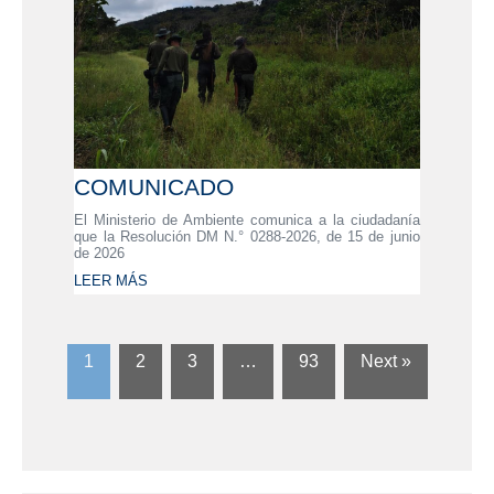
COMUNICADO
El Ministerio de Ambiente comunica a la ciudadanía
que la Resolución DM N.° 0288-2026, de 15 de junio
de 2026
LEER MÁS
1
2
3
…
93
Next »