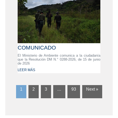
COMUNICADO
El Ministerio de Ambiente comunica a la ciudadanía
que la Resolución DM N.° 0288-2026, de 15 de junio
de 2026
LEER MÁS
1
2
3
…
93
Next »