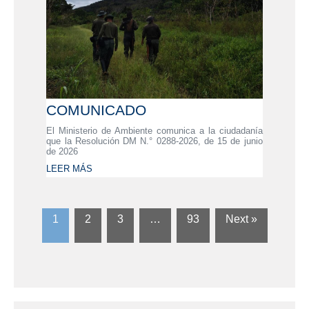
COMUNICADO
El Ministerio de Ambiente comunica a la ciudadanía
que la Resolución DM N.° 0288-2026, de 15 de junio
de 2026
LEER MÁS
1
2
3
…
93
Next »