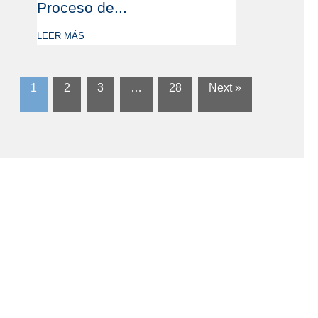
Proceso de...
LEER MÁS
1
2
3
…
28
Next »