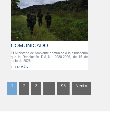
COMUNICADO
El Ministerio de Ambiente comunica a la ciudadanía
que la Resolución DM N.° 0288-2026, de 15 de
junio de 2026
LEER MÁS
1
2
3
…
93
Next »