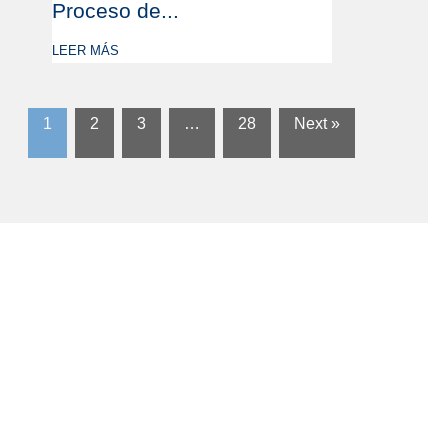
Proceso de...
LEER MÁS
1
2
3
…
28
Next »