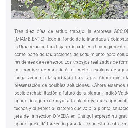
Tras diez días de arduo trabajo, la empresa ACCIO
(MiAMBIENTE), llegó al fondo de la inundada y colapsad
la Urbanización Las Lajas, ubicada en el corregimiento d
como parte de las acciones de seguimiento para solu
residentes de ese sector. Los trabajos realizados de for
por bombeo de más de 6 mil metros cúbicos de agua 
luego vertirla a la quebrada Las Lajas. Ahora inicia l
presentación de posibles soluciones. «Ahora estamos 
posible rehabilitación a futuro de la planta», indicó Val
aporte de agua es mayor a la planta ya que algunos d
techos y pluviales al sistema que va a la planta, situa
jefa de la sección DIVEDA en Chiriquí expresó su grat
aporte que está haciendo para dar respuesta a esta c