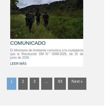
COMUNICADO
El Ministerio de Ambiente comunica a la ciudadanía
que la Resolución DM N.° 0288-2026, de 15 de
junio de 2026
LEER MÁS
1
2
3
…
93
Next »