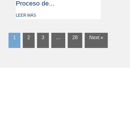
Proceso de...
LEER MÁS
1
2
3
…
28
Next »