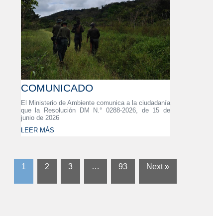
COMUNICADO
El Ministerio de Ambiente comunica a la ciudadanía
que la Resolución DM N.° 0288-2026, de 15 de
junio de 2026
LEER MÁS
1
2
3
…
93
Next »