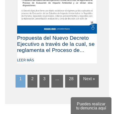
Propuesta del Nuevo Decreto
Ejecutivo a través de la cual, se
reglamenta el Proceso de...
LEER MÁS
1
2
3
…
28
Next »
Puedes realizar
tu denuncia aquí