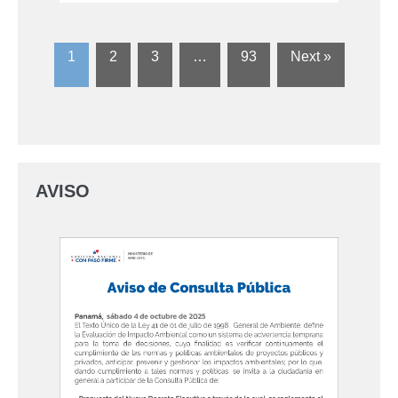
1
2
3
…
93
Next »
AVISO