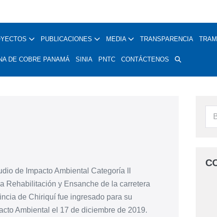
OYECTOS
PUBLICACIONES
MEDIA
TRANSPARENCIA
TRAM
NA DE COBRE PANAMÁ
SINIA
PNTC
CONTÁCTENOS
C
udio de Impacto Ambiental Categoría II
la Rehabilitación y Ensanche de la carretera
ncia de Chiriquí fue ingresado para su
acto Ambiental el 17 de diciembre de 2019.