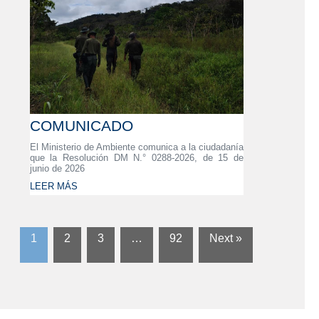
COMUNICADO
El Ministerio de Ambiente comunica a la ciudadanía
que la Resolución DM N.° 0288-2026, de 15 de
junio de 2026
LEER MÁS
1
2
3
…
92
Next »