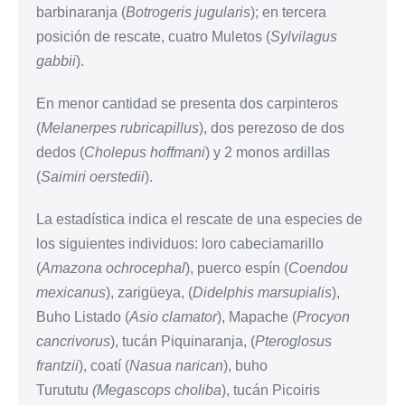
barbinaranja (
Botrogeris jugularis
); en tercera
posición de rescate, cuatro Muletos (
Sylvilagus
gabbii
).
En menor cantidad se presenta dos carpinteros
(
Melanerpes rubricapillus
), dos perezoso de dos
dedos (
Cholepus hoffmani
) y 2 monos ardillas
(
Saimiri oerstedii
).
La estadística indica el rescate de una especies de
los siguientes individuos: loro cabeciamarillo
(
Amazona ochrocephal
), puerco espín (
Coendou
mexicanus
), zarigüeya, (
Didelphis marsupialis
),
Buho Listado (
Asio clamator
), Mapache (
Procyon
cancrivorus
), tucán Piquinaranja, (
Pteroglosus
frantzii
), coatí (
Nasua narican
), buho
Turututu
(Megascops choliba
), tucán Picoiris