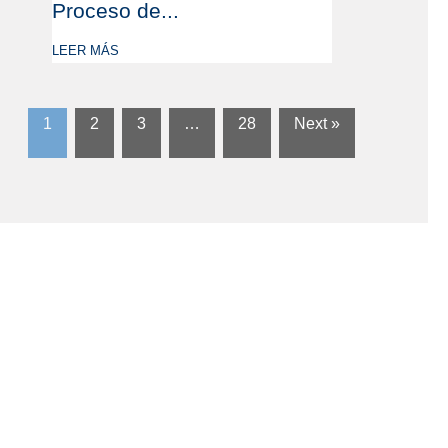
Proceso de...
LEER MÁS
1
2
3
…
28
Next »