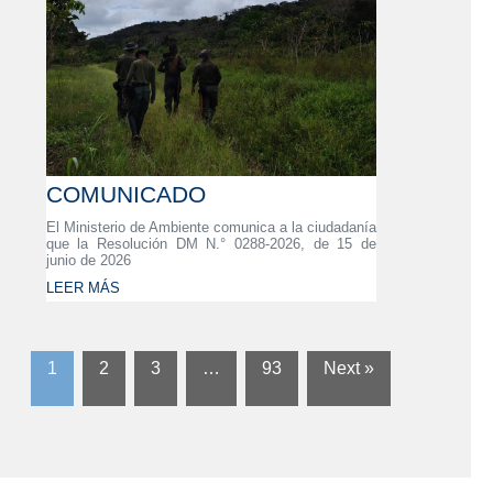
COMUNICADO
El Ministerio de Ambiente comunica a la ciudadanía
que la Resolución DM N.° 0288-2026, de 15 de
junio de 2026
LEER MÁS
1
2
3
…
93
Next »