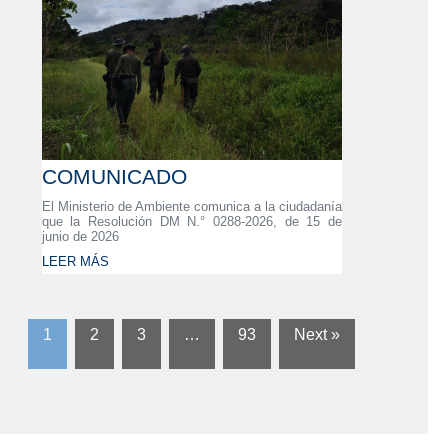
COMUNICADO
El Ministerio de Ambiente comunica a la ciudadanía
que la Resolución DM N.° 0288-2026, de 15 de
junio de 2026
LEER MÁS
1
2
3
…
93
Next »