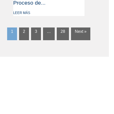
Proceso de...
LEER MÁS
1
2
3
…
28
Next »