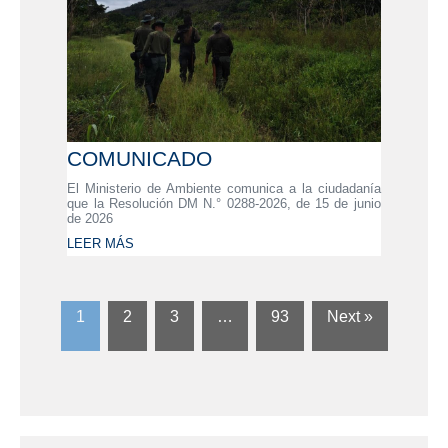
COMUNICADO
El Ministerio de Ambiente comunica a la ciudadanía
que la Resolución DM N.° 0288-2026, de 15 de junio
de 2026
LEER MÁS
1
2
3
…
93
Next »