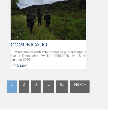
COMUNICADO
El Ministerio de Ambiente comunica a la ciudadanía
que la Resolución DM N.° 0288-2026, de 15 de
junio de 2026
LEER MÁS
1
2
3
…
93
Next »