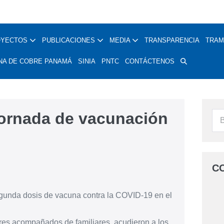
OYECTOS
PUBLICACIONES
MEDIA
TRANSPARENCIA
TRAM
NA DE COBRE PANAMÁ
SINIA
PNTC
CONTÁCTENOS
ornada de vacunación
C
segunda dosis de vacuna contra la COVID-19 en el
res acompañados de familiares, acudieron a los