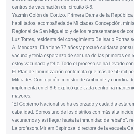
centros de vacunación del circuito 8-6.
Yazmín Colón de Cortizo, Primera Dama de la República h
habilitados, acompañada de Milciades Concepción, ministr
Regional de San Miguelito y de los representantes de cor
Luz Torres, residente del corregimiento Belisario Porras
A. Mendoza. Ella tiene 77 años y procuró cuidarse por su b
vacuna y tenía esperanza de ser una de las primeras en re
estoy vacunada y feliz. Todo el proceso se ha llevado con
El Plan de Inmunización contempla que más de 50 mil per
Milciades Concepción, ministro de Ambiente y coordinado
implementa en el 8-6 explicó que cada centro ha mantenid
mayores.
“El Gobierno Nacional se ha esforzado y cada día estar
cabalidad. Somos uno de los distritos con más alta incide
vacunarnos y así llegar hasta la inmunidad de rebaño”, re
La profesora Miriam Espinoza, directora de la escuela Ca