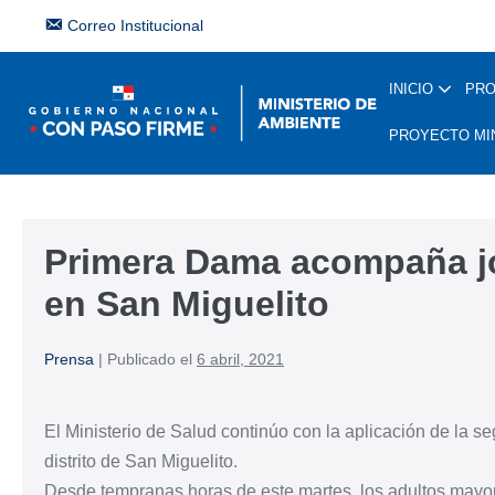
Correo Institucional
INICIO
PR
PROYECTO MI
Primera Dama acompaña j
en San Miguelito
Prensa
|
Publicado el
6 abril, 2021
El Ministerio de Salud continúo con la aplicación de la 
distrito de San Miguelito.
Desde tempranas horas de este martes, los adultos mayo