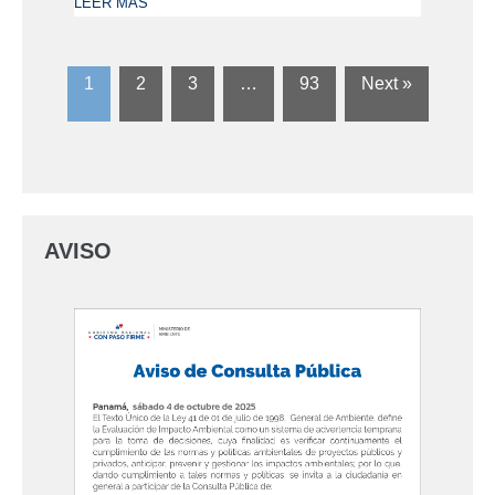
LEER MÁS
1
2
3
…
93
Next »
AVISO