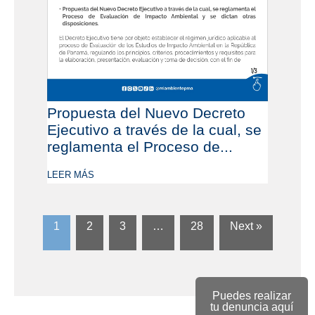
Propuesta del Nuevo Decreto
Ejecutivo a través de la cual, se
reglamenta el Proceso de...
LEER MÁS
1
2
3
…
28
Next »
Puedes realizar
tu denuncia aquí