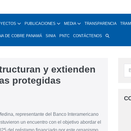
OYECTOS
PUBLICACIONES
MEDIA
TRANSPARENCIA
TRAM
NA DE COBRE PANAMÁ
SINIA
PNTC
CONTÁCTENOS
tructuran y extienden
as protegidas
C
Medina, representante del Banco Interamericano
stuvieron un encuentro con el objetivo abordar el
2025 del préstamo financiado por este organismo