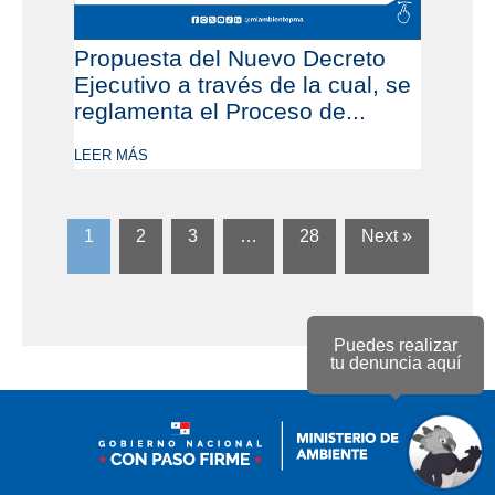
Propuesta del Nuevo Decreto
Ejecutivo a través de la cual, se
reglamenta el Proceso de...
LEER MÁS
1
2
3
…
28
Next »
Puedes realizar
tu denuncia aquí