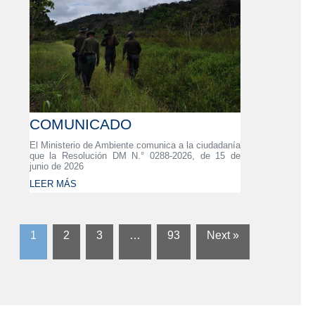
COMUNICADO
El Ministerio de Ambiente comunica a la ciudadanía
que la Resolución DM N.° 0288-2026, de 15 de
junio de 2026
LEER MÁS
1
2
3
…
93
Next »