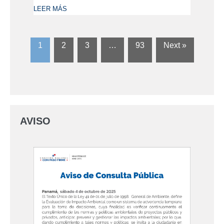
LEER MÁS
1
2
3
…
93
Next »
AVISO