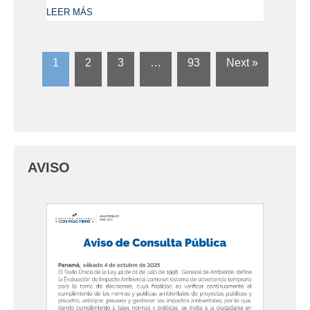
LEER MÁS
1
2
3
…
93
Next »
AVISO