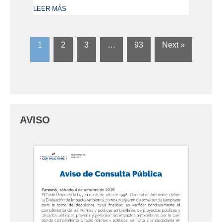
LEER MÁS
1
2
3
…
93
Next »
AVISO