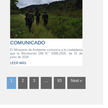
COMUNICADO
El Ministerio de Ambiente comunica a la ciudadanía
que la Resolución DM N.° 0288-2026, de 15 de
junio de 2026
LEER MÁS
1
2
3
…
93
Next »