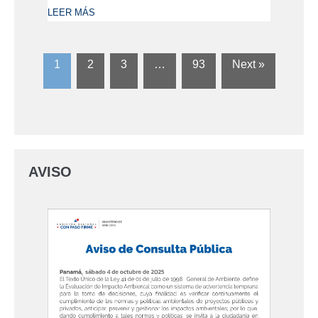
LEER MÁS
1
2
3
…
93
Next »
AVISO