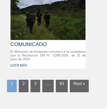
COMUNICADO
El Ministerio de Ambiente comunica a la ciudadanía
que la Resolución DM N.° 0288-2026, de 15 de
junio de 2026
LEER MÁS
1
2
3
…
93
Next »