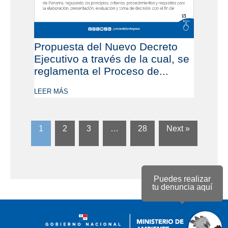
Propuesta del Nuevo Decreto
Ejecutivo a través de la cual, se
reglamenta el Proceso de...
LEER MÁS
1
2
3
…
28
Next »
Puedes realizar
tu denuncia aquí