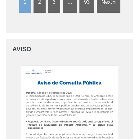
1
2
3
…
93
Next »
AVISO