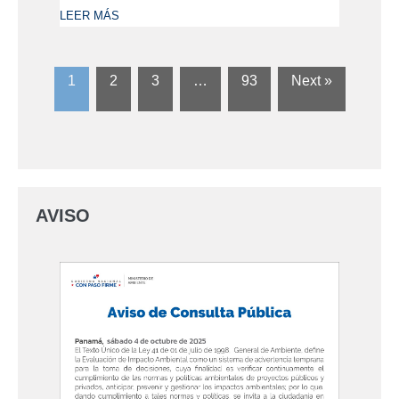
LEER MÁS
1
2
3
…
93
Next »
AVISO