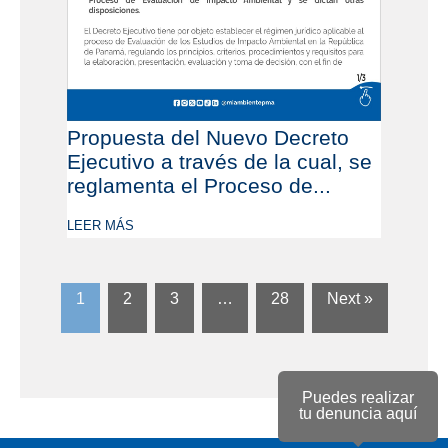
Propuesta del Nuevo Decreto
Ejecutivo a través de la cual, se
reglamenta el Proceso de...
LEER MÁS
1
2
3
…
28
Next »
Puedes realizar
tu denuncia aquí