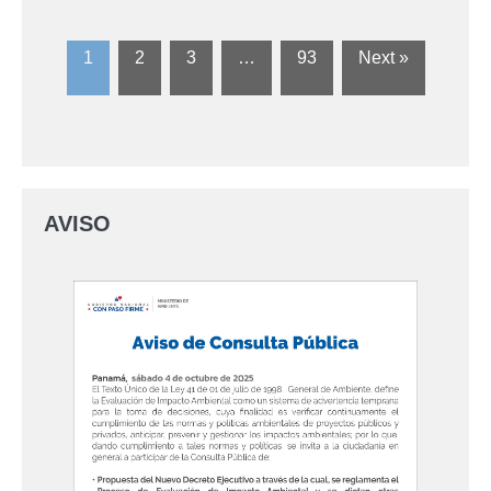
1
2
3
…
93
Next »
AVISO