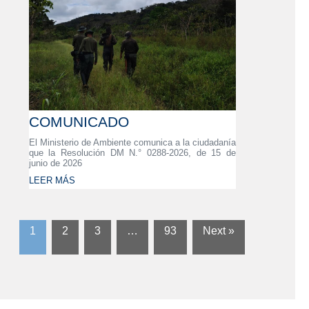
COMUNICADO
El Ministerio de Ambiente comunica a la ciudadanía
que la Resolución DM N.° 0288-2026, de 15 de
junio de 2026
LEER MÁS
1
2
3
…
93
Next »