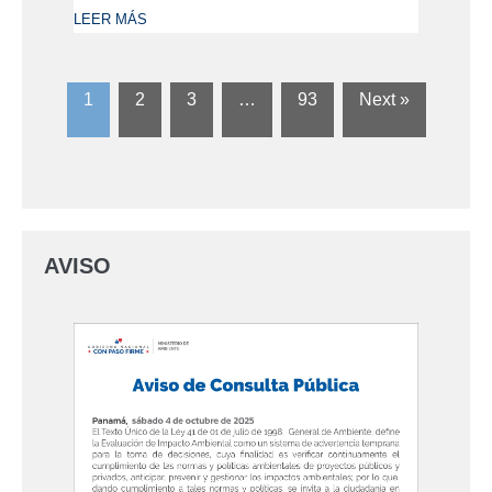
LEER MÁS
1
2
3
…
93
Next »
AVISO