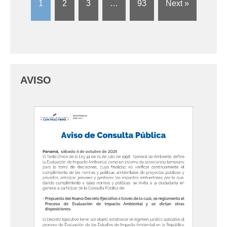
1
2
3
…
93
Next »
AVISO