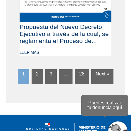
Propuesta del Nuevo Decreto
Ejecutivo a través de la cual, se
reglamenta el Proceso de...
LEER MÁS
1
2
3
…
28
Next »
Puedes realizar
tu denuncia aquí