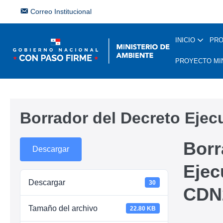
Correo Institucional
INICIO
PR
PROYECTO MI
Borrador del Decreto Eje
Borr
Descargar
Ejec
Descargar
30
CDN
Tamaño del archivo
22.80 KB