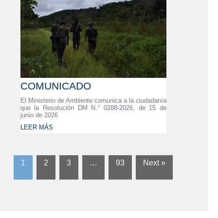
COMUNICADO
El Ministerio de Ambiente comunica a la ciudadanía
que la Resolución DM N.° 0288-2026, de 15 de
junio de 2026
LEER MÁS
1
2
3
…
93
Next »