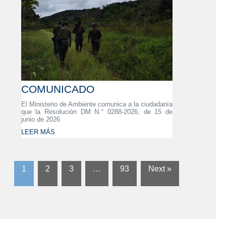
COMUNICADO
El Ministerio de Ambiente comunica a la ciudadanía
que la Resolución DM N.° 0288-2026, de 15 de
junio de 2026
LEER MÁS
1
2
3
…
93
Next »