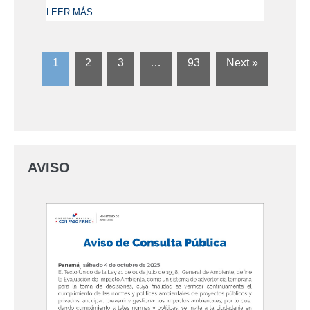
LEER MÁS
1
2
3
…
93
Next »
AVISO