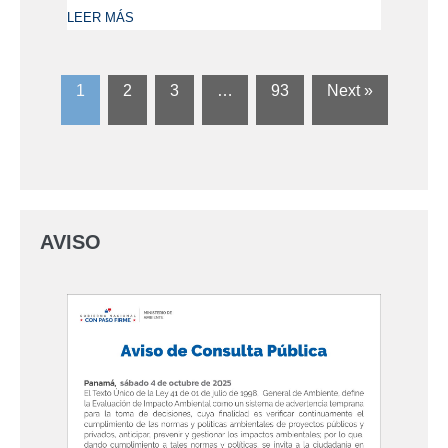
LEER MÁS
1
2
3
…
93
Next »
AVISO