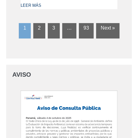
LEER MÁS
1
2
3
…
93
Next »
AVISO