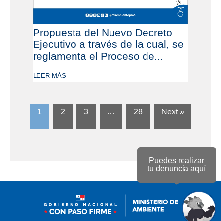
Propuesta del Nuevo Decreto
Ejecutivo a través de la cual, se
reglamenta el Proceso de...
LEER MÁS
1
2
3
…
28
Next »
Puedes realizar
tu denuncia aquí