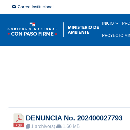
Correo Institucional
INICIO
PR
PROYECTO MI
DENUNCIA No. 202400027793
1 archivo(s)
1.60 MB