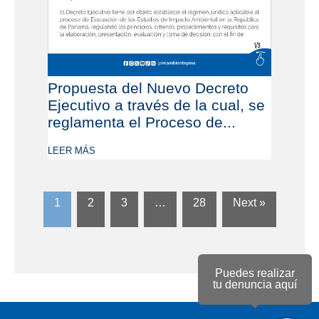
Propuesta del Nuevo Decreto
Ejecutivo a través de la cual, se
reglamenta el Proceso de...
LEER MÁS
1
2
3
…
28
Next »
Puedes realizar
tu denuncia aquí