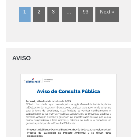
1
2
3
…
93
Next »
AVISO