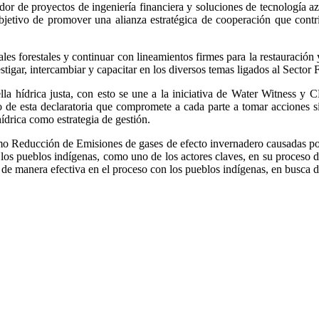
oyectos de ingeniería financiera y soluciones de tecnología azul (
vo de promover una alianza estratégica de cooperación que contribu
s forestales y continuar con lineamientos firmes para la restauración 
estigar, intercambiar y capacitar en los diversos temas ligados al Sector F
hídrica justa, con esto se une a la iniciativa de Water Witness y C
io de esta declaratoria que compromete a cada parte a tomar acciones s
hídrica como estrategia de gestión.
 Reducción de Emisiones de gases de efecto invernadero causadas por 
os pueblos indígenas, como uno de los actores claves, en su proceso de
 de manera efectiva en el proceso con los pueblos indígenas, en busca 