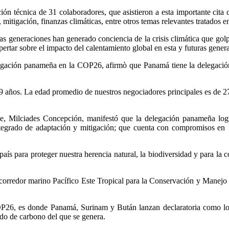
écnica de 31 colaboradores, que asistieron a esta importante cita co
mitigación, finanzas climáticas, entre otros temas relevantes tratados e
s generaciones han generado conciencia de la crisis climática que golp
ertar sobre el impacto del calentamiento global en esta y futuras gener
legación panameña en la COP26, afirmò que Panamá tiene la delegación 
ños. La edad promedio de nuestros negociadores principales es de 27 a
, Milciades Concepción, manifestó que la delegación panameña logró 
egrado de adaptación y mitigación; que cuenta con compromisos en 10
 para proteger nuestra herencia natural, la biodiversidad y para la c
orredor marino Pacífico Este Tropical para la Conservación y Manejo
OP26, es donde Panamá, Surinam y Bután lanzan declaratoria como los 
do de carbono del que se genera.