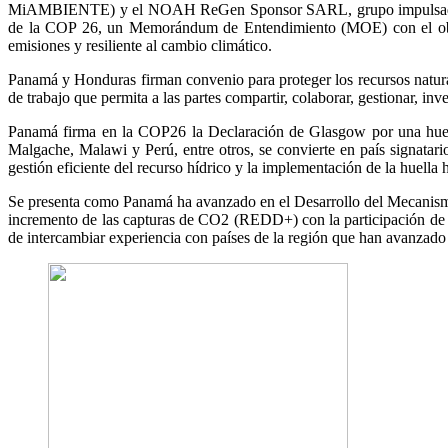
MiAMBIENTE) y el NOAH ReGen Sponsor SARL, grupo impulsador de pr
de la COP 26, un Memorándum de Entendimiento (MOE) con el objeti
emisiones y resiliente al cambio climático.
Panamá y Honduras firman convenio para proteger los recursos naturale
de trabajo que permita a las partes compartir, colaborar, gestionar, inv
Panamá firma en la COP26 la Declaración de Glasgow por una huella 
Malgache, Malawi y Perú, entre otros, se convierte en país signatar
gestión eficiente del recurso hídrico y la implementación de la huella 
Se presenta como Panamá ha avanzado en el Desarrollo del Mecanismo
incremento de las capturas de CO2 (REDD+) con la participación de l
de intercambiar experiencia con países de la región que han avanzado