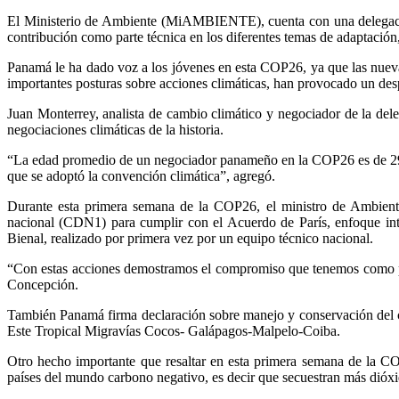
El Ministerio de Ambiente (MiAMBIENTE), cuenta con una delegación t
contribución como parte técnica en los diferentes temas de adaptación, 
Panamá le ha dado voz a los jóvenes en esta COP26, ya que las nueva
importantes posturas sobre acciones climáticas, han provocado un desp
Juan Monterrey, analista de cambio climático y negociador de la de
negociaciones climáticas de la historia.
“La edad promedio de un negociador panameño en la COP26 es de 29 a
que se adoptó la convención climática”, agregó.
Durante esta primera semana de la COP26, el ministro de Ambiente
nacional (CDN1) para cumplir con el Acuerdo de París, enfoque int
Bienal, realizado por primera vez por un equipo técnico nacional.
“Con estas acciones demostramos el compromiso que tenemos como país
Concepción.
También Panamá firma declaración sobre manejo y conservación del c
Este Tropical Migravías Cocos- Galápagos-Malpelo-Coiba.
Otro hecho importante que resaltar en esta primera semana de la C
países del mundo carbono negativo, es decir que secuestran más dióxi