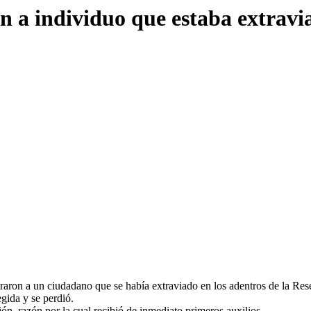
a individuo que estaba extravia
raron a un ciudadano que se había extraviado en los adentros de la Res
gida y se perdió.
ón, razón por la cual recibió de inmediato primeros auxilios.