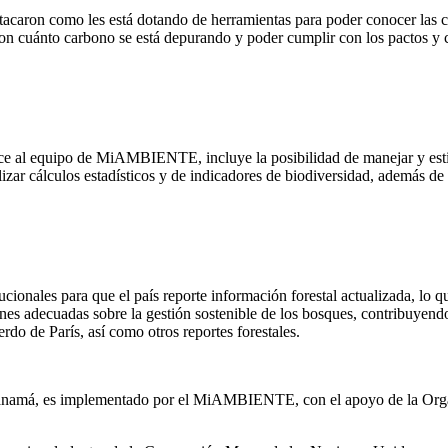
stacaron como les está dotando de herramientas para poder conocer las 
con cuánto carbono se está depurando y poder cumplir con los pactos y 
ece al equipo de MiAMBIENTE, incluye la posibilidad de manejar y estim
zar cálculos estadísticos y de indicadores de biodiversidad, además de 
ucionales para que el país reporte información forestal actualizada, lo 
ones adecuadas sobre la gestión sostenible de los bosques, contribuyen
rdo de París, así como otros reportes forestales.
anamá, es implementado por el MiAMBIENTE, con el apoyo de la Organ