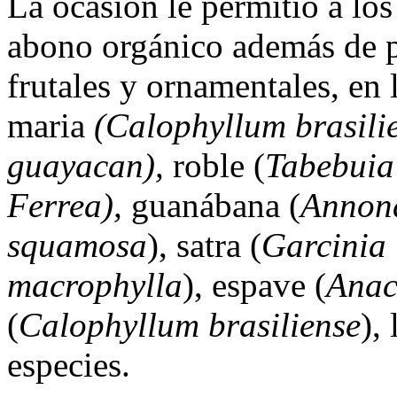
La ocasión le permitió a los
abono orgánico además de p
frutales y ornamentales, en 
maria
(Calophyllum brasilie
guayacan),
roble (
Tabebuia
Ferrea),
guanábana (
Annona
squamosa
), satra (
Garcinia 
macrophylla
), espave (
Anac
(
Calophyllum brasiliense
), 
especies.